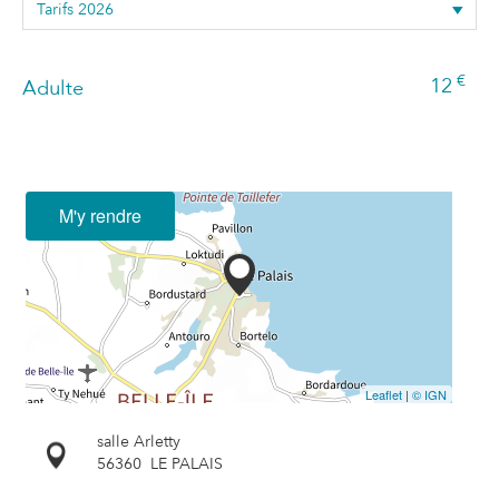
€
12
Adulte
M'y rendre
Leaflet
|
© IGN
salle Arletty
56360
LE PALAIS