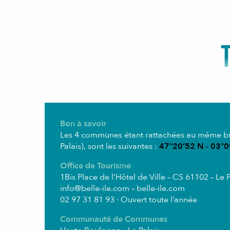
Bon à savoir
Les 4 communes étant rattachées au même bure
Palais), sont les suivantes :
47°20’52 N
–
03°0
Office de Tourisme
1Bis Place de l’Hôtel de Ville – CS 61102 – Le P
info@belle-ile.com
– belle-ile.com
02 97 31 81 93 · Ouvert toute l’année
Communauté de Communes