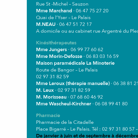
Rue St -Michel – Sauzon
Mme Marchand
· 06 47 75 27 20
Quai de l’Yser – Le Palais
M.NEAU
· 06 47 51 72 17
A domicile ou au cabinet rue Argentré du Ple
Kinésithérapeutes
Mme Jungers
· 06 99 77 60 62
Mme Morin-Defosse
· 06 83 03 16 59
Maison paramédicale La Minoterie
Route de Bangor – Le Palais
02 97 31 82 59
Mme Leroux (thérapie manuelle)
· 06 38 81 2
M. Leux
· 02 97 31 82 59
M. Morisseau
· 07 68 60 46 92
Mme Wascheul-Kirchner
· 06 08 99 41 80
Pharmacie
Pharmacie de la Citadelle
Place Bigarré – Le Palais. Tél : 02 97 31 80 57 –
De janvier à juin et de septembre à décembr