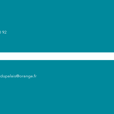
0 92
tdupalais@orange.fr