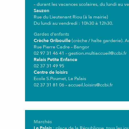
– durant les vacances scolaires, du lundi au v
Sauzon
Rue du Lieutenant Riou (à la mairie)
Du lundi au vendredi : 10h30 à 12h30.
Gardes d’enfants
Crèche Gribouille
(crèche / halte garderie). A
Rue Pierre Cadre – Bangor
02 97 31 46 41 –
gestion.multiaccueil@ccbi.fr
Relais Petite Enfance
02 37 31 49 95
Centre de loisirs
Ecole S.Poumet, Le Palais
02 37 31 81 06 –
accueil.loisirs@ccbi.fr
Marchés
Le Palais
: place de la République, tous les jo