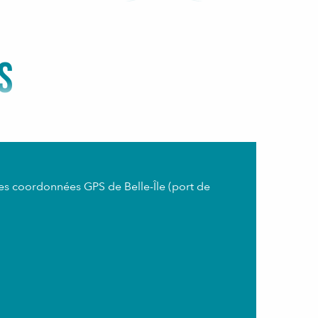
S
es coordonnées GPS de Belle-Île (port de