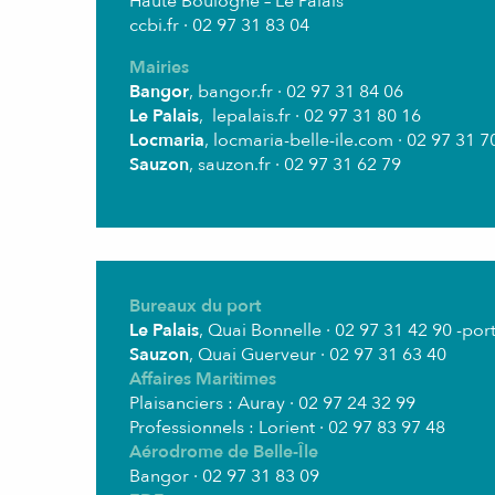
Haute Boulogne – Le Palais
ccbi.fr · 02 97 31 83 04
Mairies
Bangor
, bangor.fr · 02 97 31 84 06
Le Palais
, lepalais.fr · 02 97 31 80 16
Locmaria
, locmaria-belle-ile.com · 02 97 31 7
Sauzon
, sauzon.fr · 02 97 31 62 79
Bureaux du port
Le Palais
, Quai Bonnelle · 02 97 31 42 90
-por
Sauzon
, Quai Guerveur · 02 97 31 63 40
Affaires Maritimes
Plaisanciers : Auray · 02 97 24 32 99
Professionnels : Lorient · 02 97 83 97 48
Aérodrome de Belle-Île
Bangor · 02 97 31 83 09