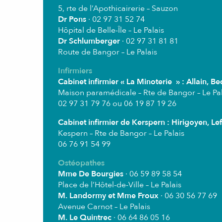
5, rte de l’Apothicairerie – Sauzon
Dr Pons
· 02 97 31 52 74
Hôpital de Belle-Île – Le Palais
Dr Schlumberger
· 02 97 31 81 81
Route de Bangor – Le Palais
Infirmiers
Cabinet infirmier « La Minoterie » : Allain, 
Maison paramédicale – Rte de Bangor – Le Pal
02 97 31 79 76 ou 06 19 87 19 26
Cabinet infirmier de Kerspern : Hirigoyen, Le
Kespern – Rte de Bangor – Le Palais
06 76 91 54 99
Ostéopathes
Mme De Bourgies
· 06 59 89 58 54
Place de l’Hôtel-de-Ville – Le Palais
M. Landormy et Mme Froux
· 06 30 56 77 69
Avenue Carnot – Le Palais
M. Le Quintrec
· 06 64 86 05 16