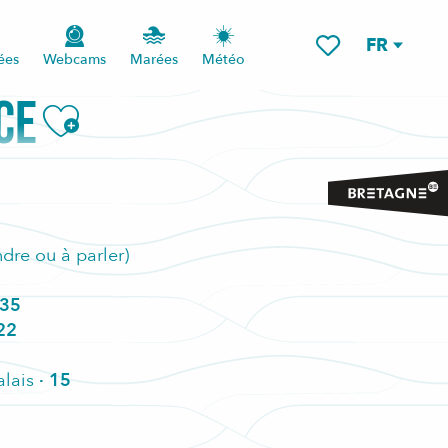
FR
ées
Webcams
Marées
Météo
Voir les favoris
CE
Ajouter aux favoris
dre ou à parler)
 35
22
alais
· 15