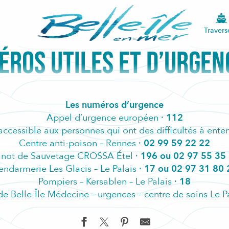
Accueil
Vivre ici
Vie locale
Numéros utiles et d’urgence
Travers
ROS UTILES ET D’URGEN
Les numéros d’urgence
Appel d’urgence européen ·
112
accessible aux personnes qui ont des difficultés à enten
Centre anti-poison – Rennes ·
02 99 59 22 22
not de Sauvetage CROSSA Étel ·
196 ou 02 97 55 35
ndarmerie Les Glacis – Le Palais ·
17 ou 02 97 31 80 
Pompiers – Kersablen – Le Palais ·
18
de Belle-Île Médecine – urgences – centre de soins Le P