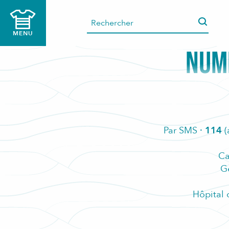
Aller
au
contenu
MENU
principal
NUMÉ
Par SMS ·
114
(
Ca
Ge
Hôpital 