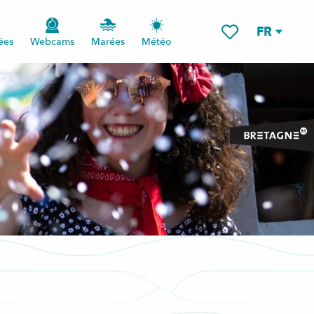
FR
ées
Webcams
Marées
Météo
Voir les favoris