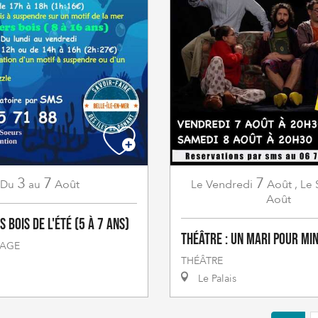
3
7
7
Août
Vendredi
Août
,
Du
au
Le
Le
Août
s bois de l'été (5 à 7 ans)
Théâtre : Un mari pour min
TAGE
THÉÂTRE
Le Palais