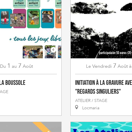
1
7
7
Août
Vendredi
Août
à
Du
au
Le
 La Boussole
Initiation à la gravure avec
"Regards singuliers"
TAGE
ATELIER / STAGE
Locmaria