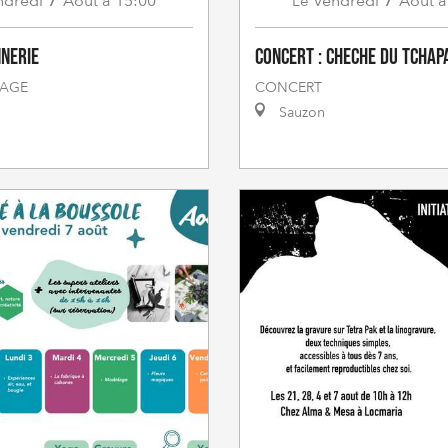
ndredi
Août
à 15:00
Vendredi
Août
à
Le
nnerie
Concert : Cheche du Tchap
TAGE
CONCERT
Sauzon