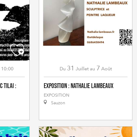
31
7
 10:00
Juillet
Août
Du
au
 Tilai :
Exposition : Nathalie Lambeaux
EXPOSITION
Sauzon