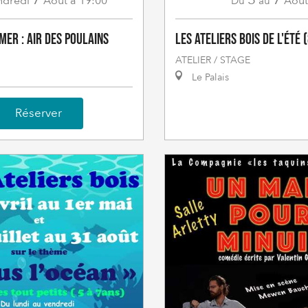
ndredi
Août
à 19:00
Août
Du
au
Mer : Air des Poulains
Les Ateliers bois de l'été 
ATELIER / STAGE
Le Palais
Réserver