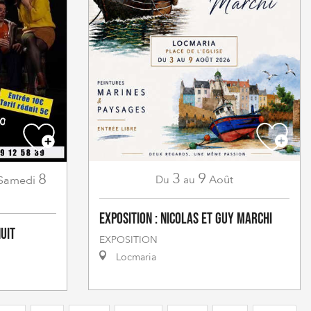
3
9
8
Août
Samedi
Du
au
Exposition : Nicolas et Guy Marchi
uit
EXPOSITION
Locmaria