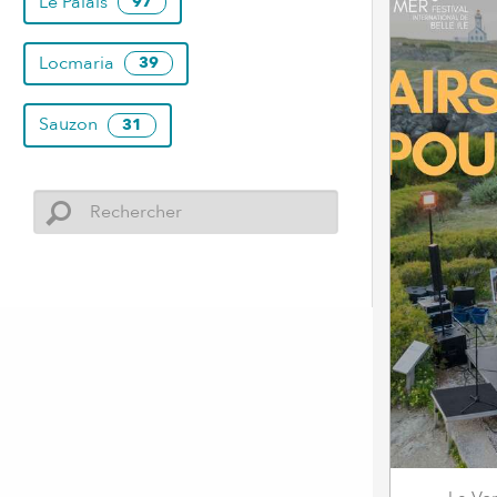
Le Palais
97
Locmaria
39
Sauzon
31