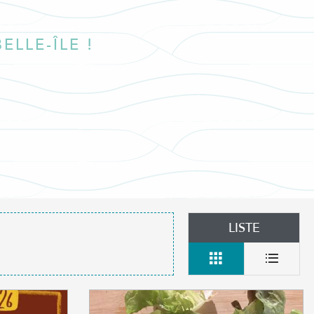
r aux favoris
ELLE-ÎLE !
LISTE