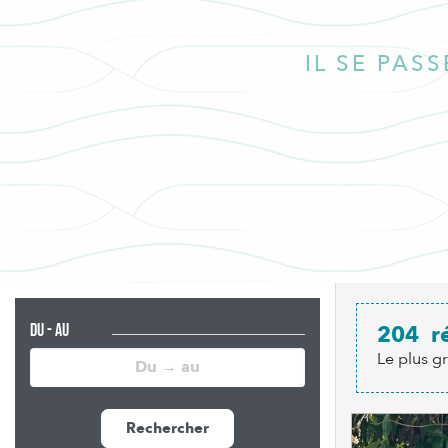
IL SE PAS
DU - AU
204
r
Le plus g
Rechercher