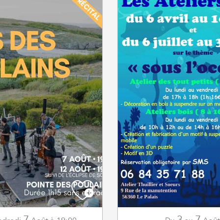
7
3
7