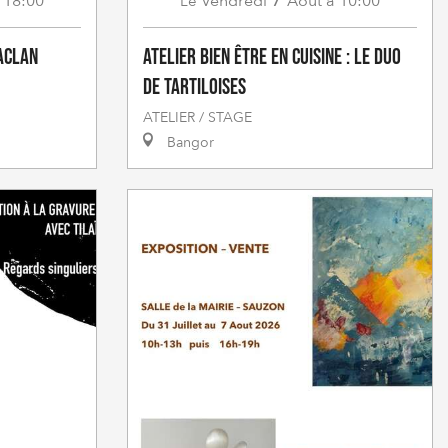
 18:00
Vendredi
Août
à 10:00
Le
aclan
Atelier Bien être en cuisine : Le duo
de tartiloises
ATELIER / STAGE
Bangor