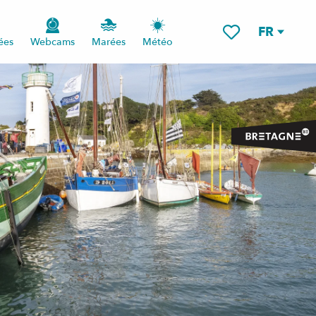
FR
ées
Webcams
Marées
Météo
Voir les favoris