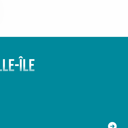
ocalisation
 houle,
LE-ÎLE