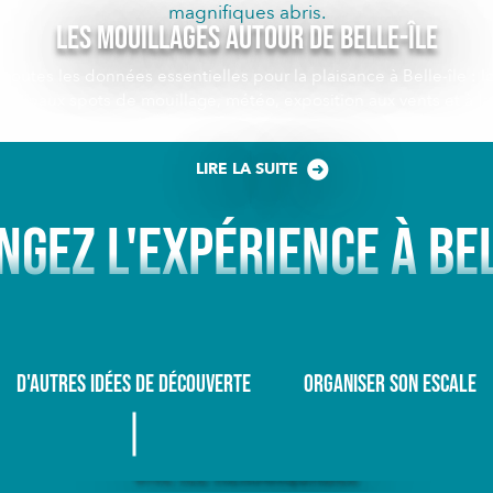
magnifiques abris.
Les mouillages autour de Belle-île
toutes les données essentielles pour la plaisance à Belle-île : l
incipaux spots de mouillage, météo, exposition aux vents et à la
numéros à...
LIRE LA SUITE
NGEZ L'EXPÉRIENCE À BEL
D'AUTRES IDÉES DE DÉCOUVERTE
ORGANISER SON ESCALE
Une île remarquable