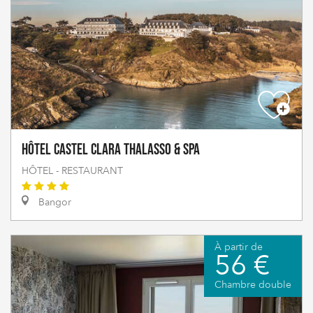
Hôtel Castel Clara Thalasso & Spa
HÔTEL - RESTAURANT
Bangor
À partir de
56 €
Chambre double