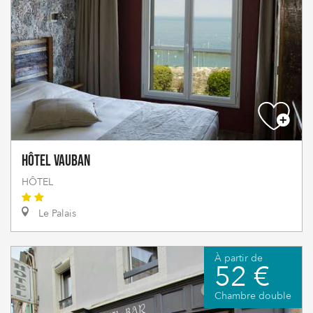
Hôtel Vauban
HÔTEL
Le Palais
À partir de
52 €
Chambre double