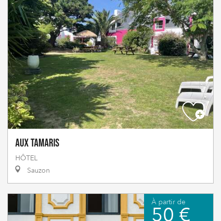
Aux Tamaris
HÔTEL
Sauzon
À partir de
50 €