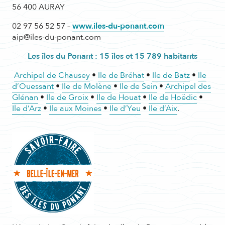
56 400 AURAY
02 97 56 52 57 –
www.iles-du-ponant.com
aip@iles-du-ponant.com
Les îles du Ponant : 15 îles et 15 789 habitants
Archipel de Chausey
•
Ile de Bréhat
•
Ile de Batz
•
Ile
d’Ouessant
•
Ile de Molène
•
Ile de Sein
•
Archipel des
Glénan
•
Ile de Groix
•
Ile de Houat
•
Ile de Hoëdic
•
Ile d’Arz
•
Ile aux Moines
•
Ile d’Yeu
•
Ile d’Aix
.