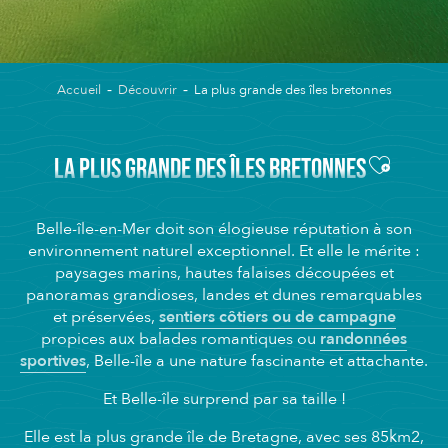
Accueil
Découvrir
La plus grande des îles bretonnes
Ajouter 
LA PLUS GRANDE DES ÎLES BRETONNES
Belle-île-en-Mer doit son élogieuse réputation à son
environnement naturel exceptionnel. Et elle le mérite :
paysages marins, hautes falaises découpées et
panoramas grandioses, landes et dunes remarquables
et préservées,
sentiers côtiers ou de campagne
propices aux balades romantiques ou
randonnées
sportives
, Belle-île a une nature fascinante et attachante.
Et Belle-île surprend par sa taille !
Elle est la plus grande île de Bretagne, avec ses 85km2,