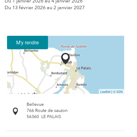
Du
1 janvier 2026
au
4 janvier 2026
Du
13 février 2026
au
2 janvier 2027
M'y rendre
Leaflet
|
© IGN
Bellevue
766 Route de sauzon
56360
LE PALAIS