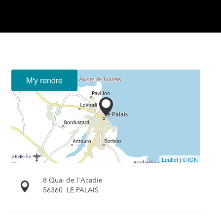
M'y rendre
Leaflet
|
© IGN
8 Quai de l'Acadie
56360
LE PALAIS