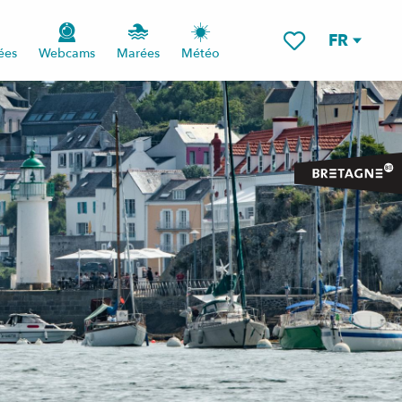
FR
ées
Webcams
Marées
Météo
Voir les favoris