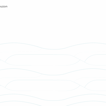
Sauzon
ris