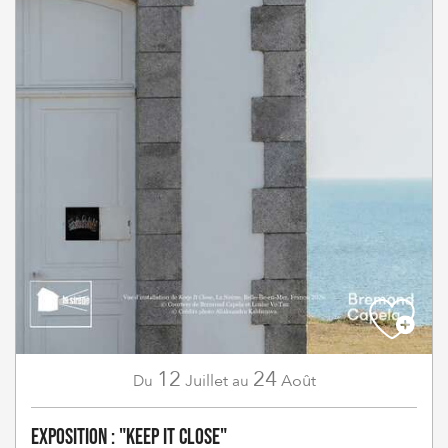
12
24
Juillet
Août
Du
au
Exposition : "Keep It Close"