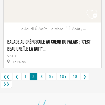
6
11
Jeudi
Août
,
Mardi
Août
,
...
Le
Le
Balade au crépuscule au coeur du Palais : "C'est
beau une île la nuit"...
VISITE
Le Palais
❮❮
❮
1
2
3
5+
10+
18
❯
❯❯