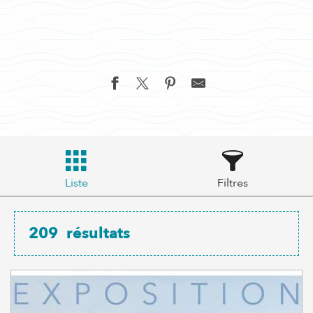
Liste
Filtres
209
résultats