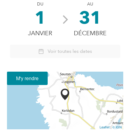
DU
AU
1
31
JANVIER
DÉCEMBRE
Voir toutes les dates
M'y rendre
Leaflet
|
© IGN