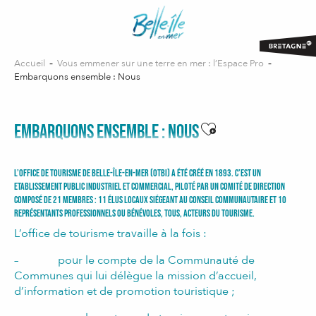
Aller
au
contenu
principal
Accueil
Vous emmener sur une terre en mer : l’Espace Pro
Embarquons ensemble : Nous
Ajouter aux favor
EMBARQUONS ENSEMBLE : NOUS
L’office de tourisme de Belle-Île-en-Mer (OTBI) a été créé en 1893. C’est un
Etablissement Public Industriel et Commercial, piloté par un COmité de DIRection
composé de 21 membres : 11 élus locaux siégeant au Conseil Communautaire et 10
représentants professionnels ou bénévoles, tous, acteurs du tourisme.
L’office de tourisme travaille à la fois :
– pour le compte de la Communauté de
Communes qui lui délègue la mission d’accueil,
d’information et de promotion touristique ;