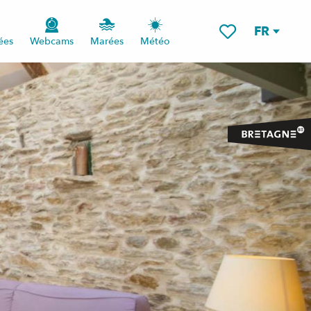
FR
ées
Webcams
Marées
Météo
Voir les favoris