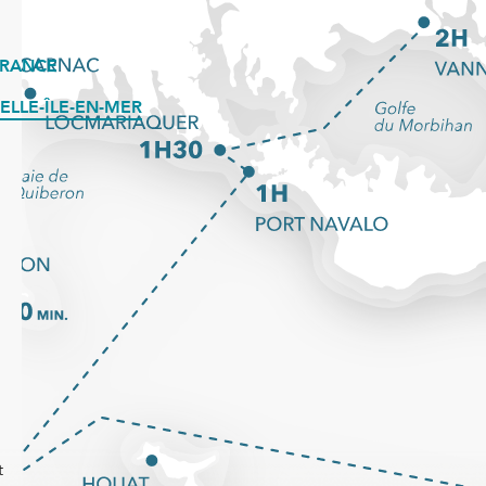
FRANCE
ELLE-ÎLE-EN-MER
t