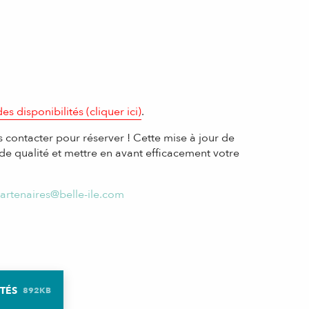
es disponibilités (cliquer ici)
.
s contacter pour réserver ! Cette mise à jour de
 de qualité et mettre en avant efficacement votre
artenaires@belle-ile.com
ITÉS
892KB