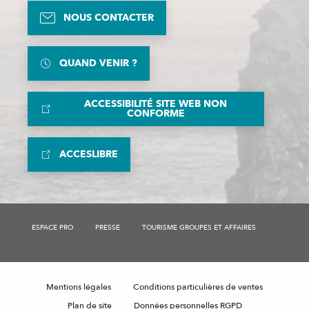
NOUS CONTACTER
QUAND VENIR ?
ACCESSIBILITÉ SITE WEB NON
CONFORME
ACCESLIBRE
Description
Prestations
ESPACE PRO
PRESSE
TOURISME GROUPES ET AFFAIRES
Tarifs
Ouvertures
Contacter par email
Mentions légales
Conditions particulières de ventes
Avis
Plan de site
Données personnelles RGPD