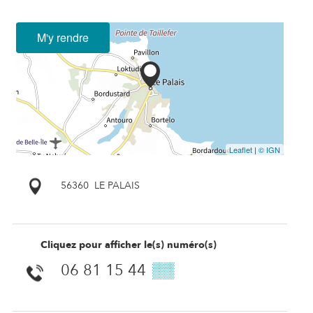
M'y rendre
Leaflet
|
© IGN
56360
LE PALAIS
Cliquez pour afficher le(s) numéro(s)
06 81 15 44
▒▒