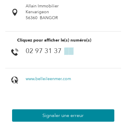
Allain Immobilier
Kervarigeon
56360
BANGOR
Cliquez pour afficher le(s) numéro(s)
02 97 31 37
▒▒
www.belleileenmer.com
Signaler une erreur