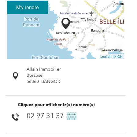
M'y rendre
Leaflet
|
© IGN
Allain Immobilier
Borzose
56360
BANGOR
Cliquez pour afficher le(s) numéro(s)
02 97 31 37
▒▒