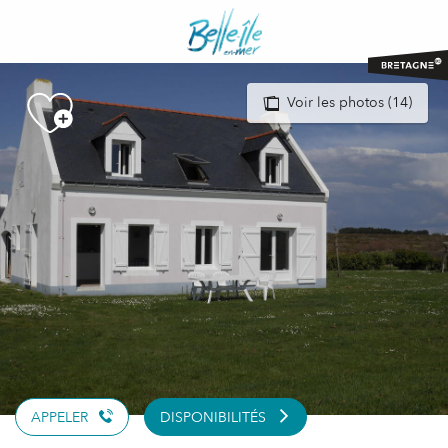
Aller
au
contenu
principal
Voir les photos (14)
APPELER
DISPONIBILITÉS