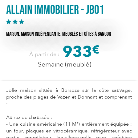
Allain Immobilier - JB01
MAISON,
MAISON INDÉPENDANTE,
MEUBLÉS ET GÎTES
À BANGOR
933
€
À partir de :
Semaine (meublé)
Jolie maison située à Borsoze sur la côte sauvage,
proche des plages de Vazen et Donnant et comprenant
:
Au rez de chaussée :
- Une cuisine américaine (11 M²) entièrement équipée :
un four, plaques en vitrocéramique, réfrigérateur avec
partie congélateur, bouilloire,grille pain, cafetière