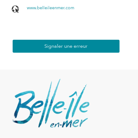
www.belleileenmer.com
Signaler une erreur