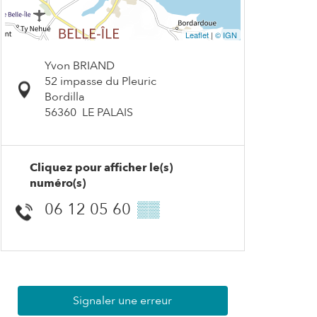
Leaflet
|
© IGN
Yvon BRIAND
52 impasse du Pleuric
Bordilla
56360
LE PALAIS
Cliquez pour afficher le(s)
numéro(s)
06 12 05 60
▒▒
Signaler une erreur