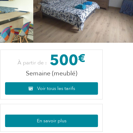
500
€
À partir de :
Semaine (meublé)
Voir tous les tarifs
En savoir plus