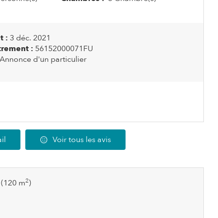
 :
3 déc. 2021
rement :
56152000071FU
Annonce d'un particulier
il
Voir tous les avis
2
(120 m
)