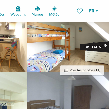
FR
ées
Webcams
Marées
Météo
Voir les favoris
Voir les photos (11)