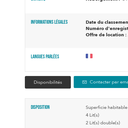
Informations légales
Date du classement
Numéro d'enregist
Offre de location :
Langues parlées
Contacter par ema
Disponibilités
Disposition
Superficie habitable
4
Lit(s)
2
Lit(s) double(s)