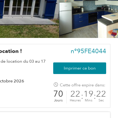
n°95FE4044
ocation !
 de location du 03 au 17
Imprimer ce bon
ctobre 2026
Cette offre expire dans:
70
22
19
20
:
:
Jours
Heures
Mins
Sec