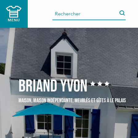
Aller
au
contenu
MENU
principal
BRIAND Yvon
MAISON,
MAISON INDÉPENDANTE,
MEUBLÉS ET GÎTES
À LE PALAIS