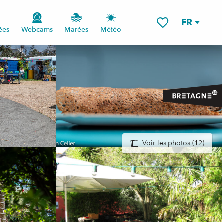
FR
ées
Webcams
Marées
Météo
Voir les favoris
Voir les photos (12)