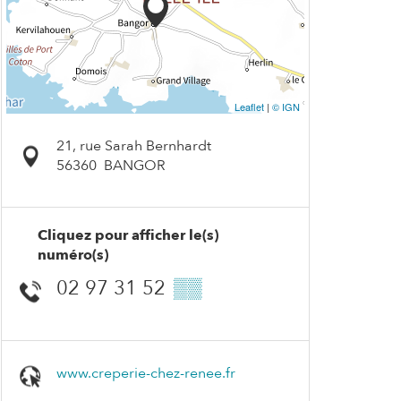
Leaflet
|
© IGN
21, rue Sarah Bernhardt
56360
BANGOR
Cliquez pour afficher le(s)
numéro(s)
02 97 31 52
▒▒
www.creperie-chez-renee.fr