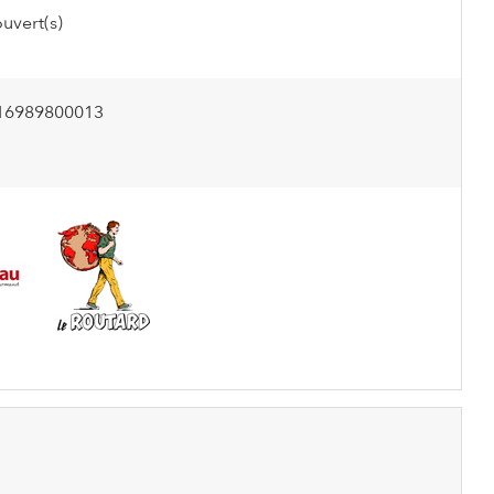
uvert(s)
16989800013