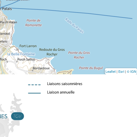
Leaflet
|
Esri
|
© IGN