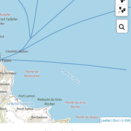
Leaflet
|
Esri
|
© IGN