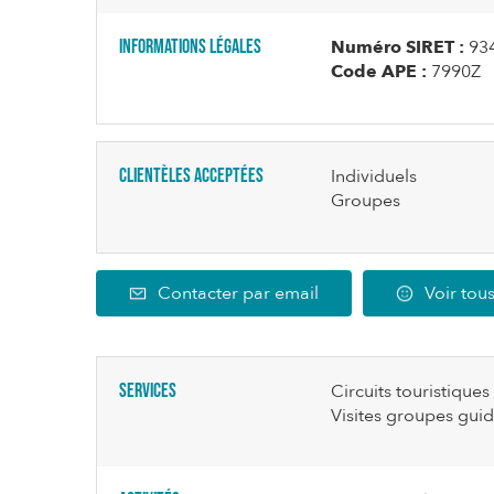
Informations légales
Numéro SIRET :
93
Code APE :
7990Z
Clientèles acceptées
Individuels
Groupes
Contacter par email
Voir tous
Services
Circuits touristiques
Visites groupes gui