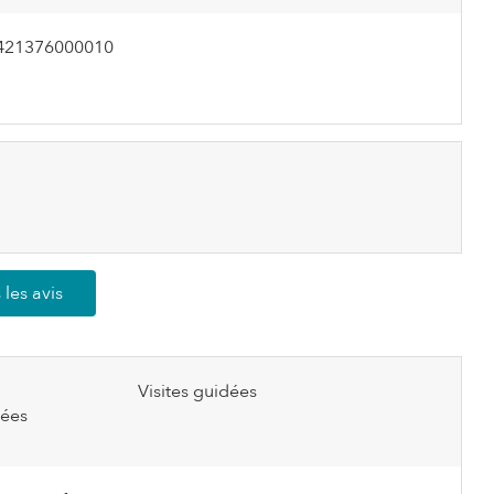
421376000010
 les avis
Visites guidées
dées