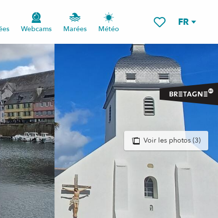
FR
ées
Webcams
Marées
Météo
Voir les favoris
Voir les photos (3)