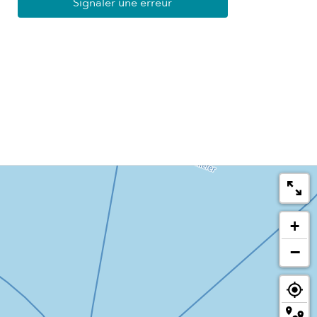
Signaler une erreur
+
−