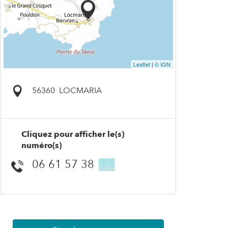
Leaflet
|
© IGN
56360
LOCMARIA
Cliquez pour afficher le(s)
numéro(s)
06 61 57 38
▒▒