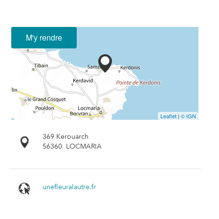
M'y rendre
Leaflet
|
© IGN
369 Kerouarch
56360
LOCMARIA
unefleuralautre.fr