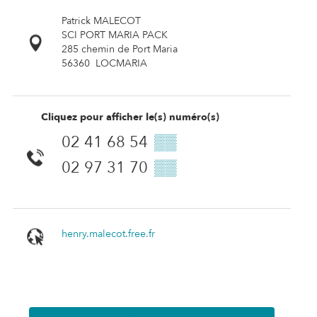
Patrick MALECOT
SCI PORT MARIA PACK
285 chemin de Port Maria
56360
LOCMARIA
Cliquez pour afficher le(s) numéro(s)
02 41 68 54
▒▒
02 97 31 70
▒▒
henry.malecot.free.fr