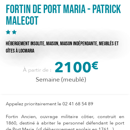
Fortin de Port Maria - Patrick
MALECOT
HÉBERGEMENT INSOLITE,
MAISON,
MAISON INDÉPENDANTE,
MEUBLÉS ET
GÎTES
À LOCMARIA
2100
€
À partir de :
Semaine (meublé)
Appelez prioritairement le 02 41 68 54 89
Fortin Ancien, ouvrage militaire côtier, construit en
1860, destiné à abriter le personnel défendant le port
de Port Maria. (cf débarquement anglais en 1761...).