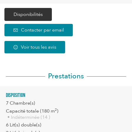
Disponibilités
Contacter par email
Voir tous les avis
Prestations
Disposition
7
Chambre(s)
2
Capacité totale
(180 m
)
• Indéterminée (14 )
6
Lit(s) double(s)