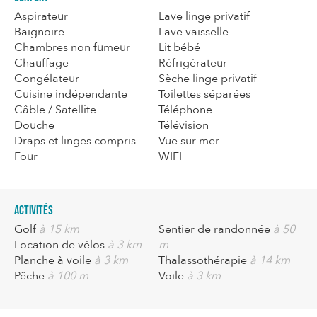
Aspirateur
Lave linge privatif
Baignoire
Lave vaisselle
Chambres non fumeur
Lit bébé
Chauffage
Réfrigérateur
Congélateur
Sèche linge privatif
Cuisine indépendante
Toilettes séparées
Câble / Satellite
Téléphone
Douche
Télévision
Draps et linges compris
Vue sur mer
Four
WIFI
Activités
Golf
à 15 km
Sentier de randonnée
à 50
Location de vélos
à 3 km
m
Planche à voile
à 3 km
Thalassothérapie
à 14 km
Pêche
à 100 m
Voile
à 3 km