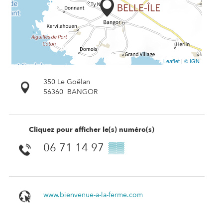
Leaflet
|
© IGN
350 Le Goëlan
56360
BANGOR
Cliquez pour afficher le(s) numéro(s)
06 71 14 97
▒▒
www.bienvenue-a-la-ferme.com