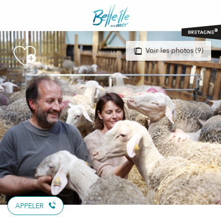
Aller
au
contenu
principal
Voir les photos (9)
APPELER