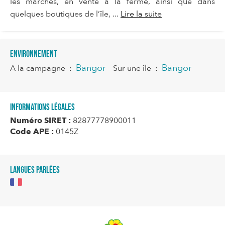
les marchés, en vente à la ferme, ainsi que dans
quelques boutiques de l’île, ...
Lire la suite
Environnement
Bangor
Bangor
A la campagne
:
Sur une île
:
Informations légales
Numéro SIRET :
82877778900011
Code APE :
0145Z
Langues parlées