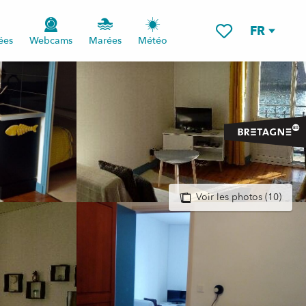
FR
ées
Webcams
Marées
Météo
Voir les favoris
Voir les photos (10)