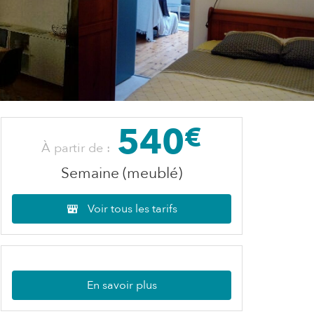
540
€
À partir de :
Semaine (meublé)
Voir tous les tarifs
En savoir plus