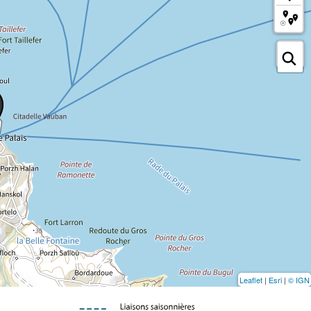
Leaflet
|
Esri
|
© IGN