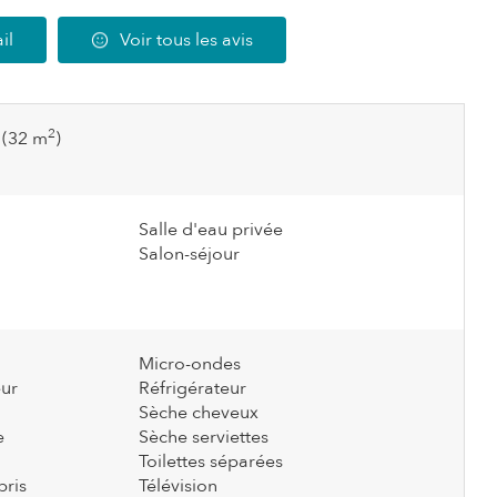
il
Voir tous les avis
2
(32 m
)
Salle d'eau privée
Salon-séjour
Micro-ondes
ur
Réfrigérateur
Sèche cheveux
e
Sèche serviettes
Toilettes séparées
pris
Télévision