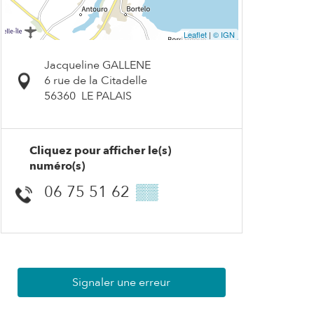
Leaflet
|
© IGN
Jacqueline GALLENE
6 rue de la Citadelle
56360
LE PALAIS
Cliquez pour afficher le(s)
numéro(s)
06 75 51 62
▒▒
Signaler une erreur