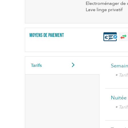
Electroménager de c
Lave linge privatif
Moyens de paiement
Tarifs
Semain
• Tar
Nuitée
• Tari