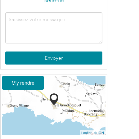
Belle-île
Envoyer
M'y rendre
Leaflet
|
© IGN