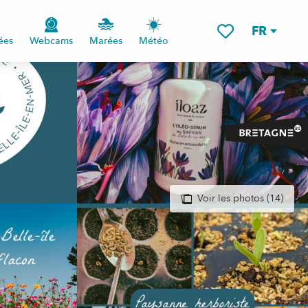
FR
ées
Webcams
Marées
Météo
Voir les favoris
Voir les photos (14)