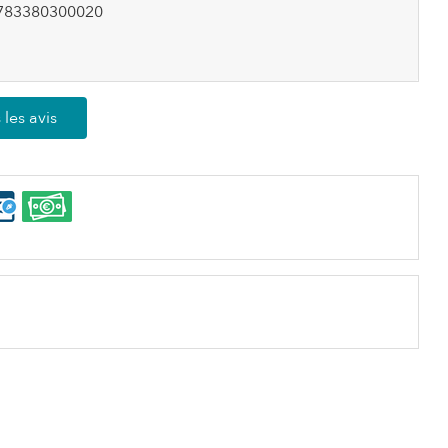
783380300020
 les avis