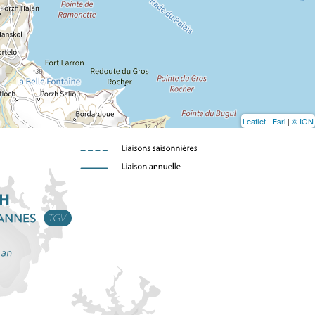
Leaflet
|
Esri
|
© IGN