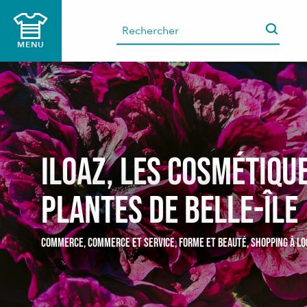
Aller
au
contenu
MENU
principal
Iloaz, les cosmétiqu
plantes de Belle-île
COMMERCE,
COMMERCE ET SERVICE,
FORME ET BEAUTÉ,
SHOPPING
À L