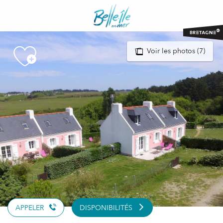
Aller
au
contenu
principal
Voir les photos (7)
APPELER
DISPONIBILITÉS