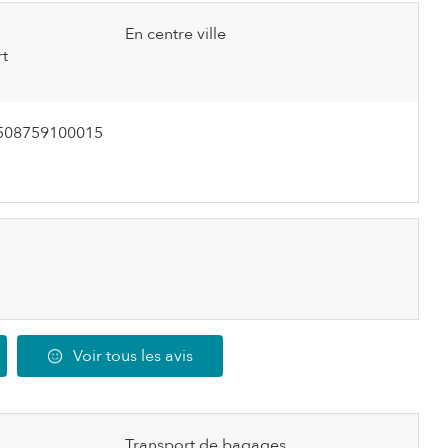
En centre ville
rt
508759100015
Voir tous les avis
Transport de bagages