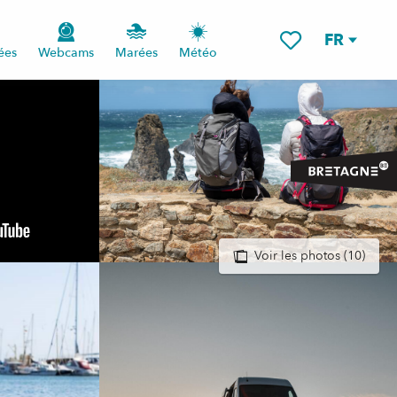
FR
ées
Webcams
Marées
Météo
Voir les favoris
Voir les photos (10)