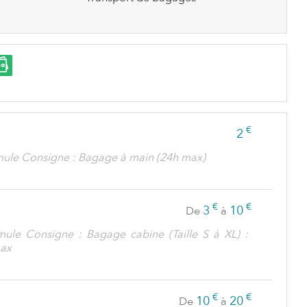
€
2
mule Consigne : Bagage à main (24h max)
€
€
3
10
De
à
mule Consigne : Bagage cabine (Taille S à XL) :
ax
€
€
10
20
De
à