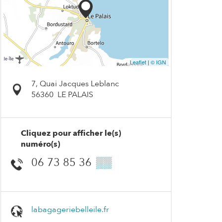
Leaflet
|
© IGN
7, Quai Jacques Leblanc
56360
LE PALAIS
Cliquez pour afficher le(s)
numéro(s)
06 73 85 36
▒▒
labagageriebelleile.fr