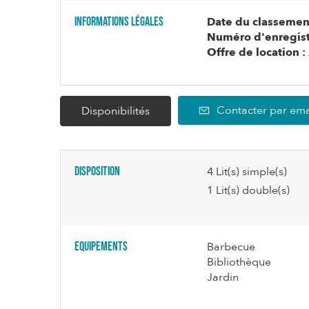
Informations légales
Date du classement
Numéro d'enregist
Offre de location :
Contacter par ema
Disponibilités
Disposition
4
Lit(s) simple(s)
1
Lit(s) double(s)
Equipements
Barbecue
Bibliothèque
Jardin