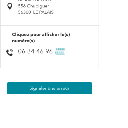
556 Chubiguer
56360
LE PALAIS
Cliquez pour afficher le(s)
numéro(s)
06 34 46 96
▒▒
Signaler une erreur