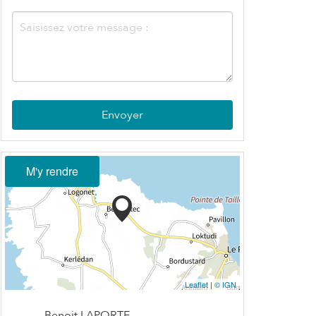
Envoyer
M'y rendre
Leaflet
|
© IGN
Benoit LAPORTE