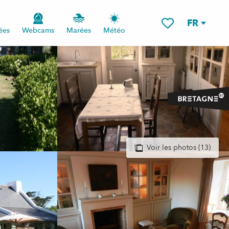
FR
ées
Webcams
Marées
Météo
Voir les favoris
Voir les photos (13)