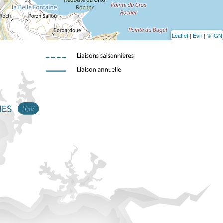
Leaflet
|
Esri
|
© IGN