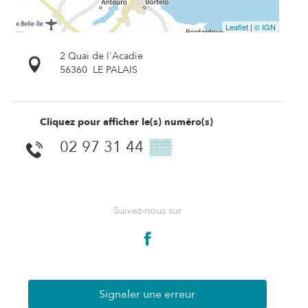
Leaflet
|
© IGN
2 Quai de l'Acadie
56360
LE PALAIS
Cliquez pour afficher le(s) numéro(s)
02 97 31 44
▒▒
Suivez-nous sur
Signaler une erreur