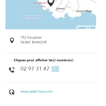
Leaflet
|
© IGN
752 Goulphar
56360
BANGOR
Cliquez pour afficher le(s) numéro(s)
02 97 31 47
▒▒
www.castel-clara.com