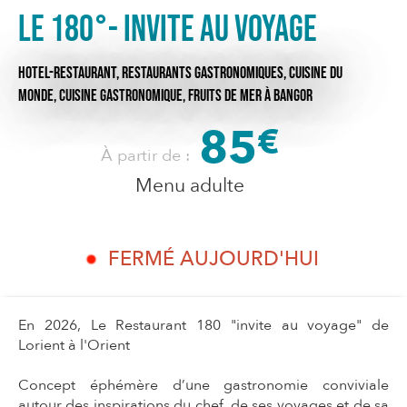
Le 180°- Invite au voyage
HOTEL-RESTAURANT,
RESTAURANTS GASTRONOMIQUES,
CUISINE DU
MONDE,
CUISINE GASTRONOMIQUE,
FRUITS DE MER
À BANGOR
85
€
À partir de :
Menu adulte
FERMÉ AUJOURD'HUI
En 2026, Le Restaurant 180 "invite au voyage" de
Lorient à l'Orient
Concept éphémère d’une gastronomie conviviale
autour des inspirations du chef, de ses voyages et de sa