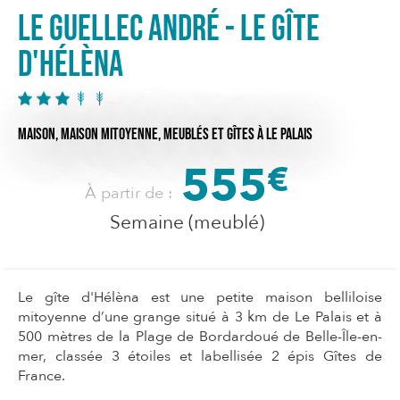
LE GUELLEC André - Le Gîte
d'Hélèna
MAISON,
MAISON MITOYENNE,
MEUBLÉS ET GÎTES
À LE PALAIS
555
€
À partir de :
Semaine (meublé)
Le gîte d'Hélèna est une petite maison belliloise
mitoyenne d’une grange situé à 3 km de Le Palais et à
500 mètres de la Plage de Bordardoué de Belle-Île-en-
mer, classée 3 étoiles et labellisée 2 épis Gîtes de
France.