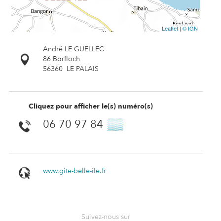
Leaflet
|
© IGN
André LE GUELLEC
86 Borfloch
56360
LE PALAIS
Cliquez pour afficher le(s) numéro(s)
06 70 97 84
▒▒
www.gite-belle-ile.fr
Suivez-nous sur