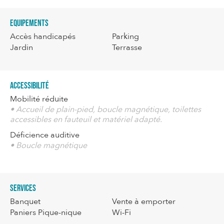
Equipements
Accès handicapés
Parking
Jardin
Terrasse
Accessibilité
Mobilité réduite
• Accueil de plain-pied, boucle magnétique, toilettes
accessibles en fauteuil et matériel adapté.
Déficience auditive
• Boucle magnétique
Services
Banquet
Vente à emporter
Paniers Pique-nique
Wi-Fi