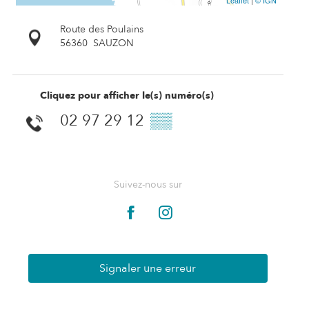
Leaflet
|
© IGN
Route des Poulains
56360
SAUZON
Cliquez pour afficher le(s) numéro(s)
02 97 29 12
▒▒
Suivez-nous sur
Signaler une erreur