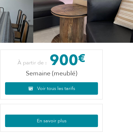
900
€
À partir de :
Semaine (meublé)
Voir tous les tarifs
En savoir plus