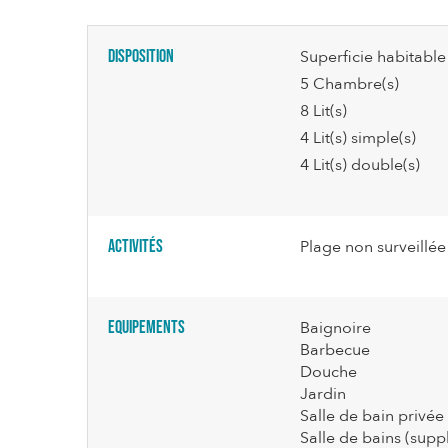
Disposition
Superficie habitable
5
Chambre(s)
8
Lit(s)
4
Lit(s) simple(s)
4
Lit(s) double(s)
Activités
Plage non surveillé
Equipements
Baignoire
Barbecue
Douche
Jardin
Salle de bain privée
Salle de bains (supp