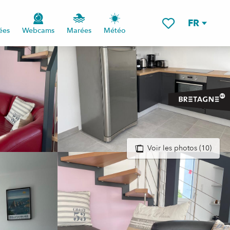
FR
ées
Webcams
Marées
Météo
Voir les favoris
Voir les photos (10)