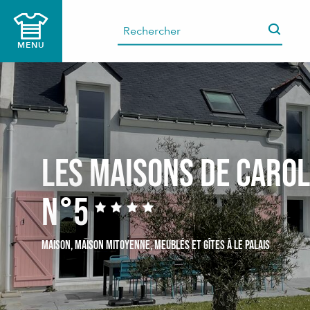
Aller
au
contenu
MENU
principal
Les Maisons de Carol
n°5
MAISON,
MAISON MITOYENNE,
MEUBLÉS ET GÎTES
À LE PALAIS