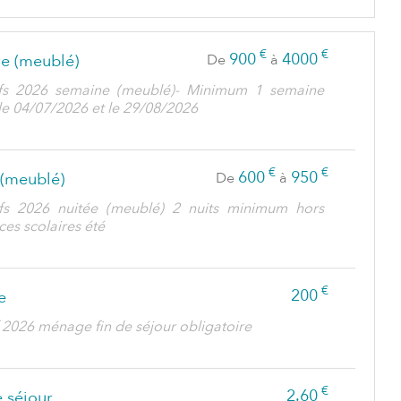
€
€
900
4000
e (meublé)
De
à
ifs 2026 semaine (meublé)- Minimum 1 semaine
le 04/07/2026 et le 29/08/2026
€
€
600
950
 (meublé)
De
à
ifs 2026 nuitée (meublé) 2 nuits minimum hors
es scolaires été
€
200
e
f 2026 ménage fin de séjour obligatoire
€
2.60
 séjour