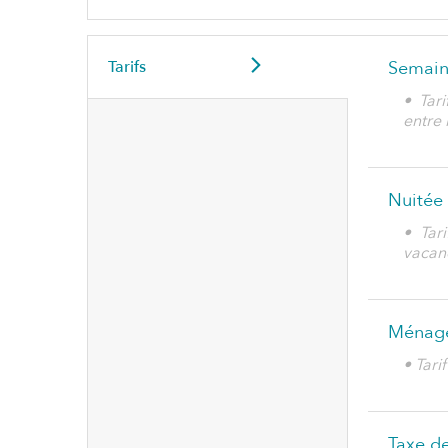
Tarifs
Semain
• Tar
entre 
Nuitée
• Tar
vacanc
Ménag
• Tari
Taxe de