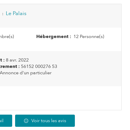
Le Palais
:
bre(s)
Hébergement :
12 Personne(s)
 :
8 avr. 2022
rement :
56152 000276 53
Annonce d'un particulier
il
Voir tous les avis