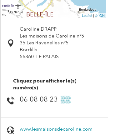
Leaflet
|
© IGN
Caroline DRAPP
Les maisons de Caroline n°5
35 Les Ravenelles n°5
Bordilla
56360
LE PALAIS
Cliquez pour afficher le(s)
numéro(s)
06 08 08 23
▒▒
www.lesmaisonsdecaroline.com