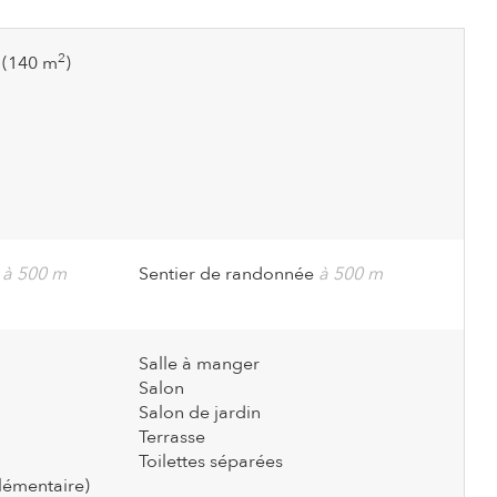
2
(140 m
)
e
à 500 m
Sentier de randonnée
à 500 m
Salle à manger
Salon
Salon de jardin
Terrasse
Toilettes séparées
lémentaire)