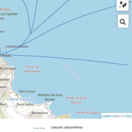
Leaflet
|
Esri
|
© IGN