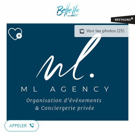
Aller
au
contenu
principal
Voir les photos (25)
APPELER