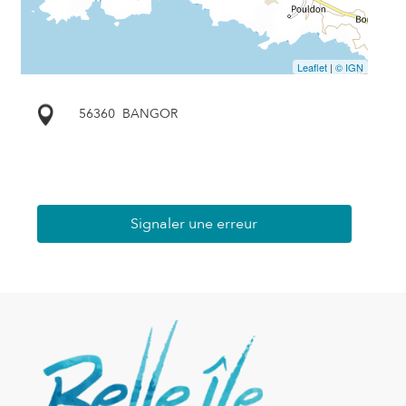
Leaflet
|
© IGN
56360
BANGOR
Signaler une erreur