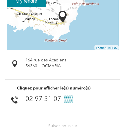
M'y rendre
Leaflet
|
© IGN
164 rue des Acadiens
56360
LOCMARIA
Cliquez pour afficher le(s) numéro(s)
02 97 31 07
▒▒
Suivez-nous sur