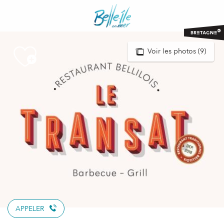
Aller
au
contenu
principal
Voir les photos (9)
APPELER