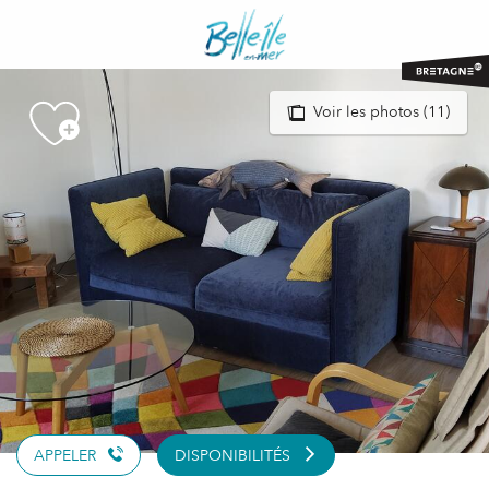
Aller
au
contenu
principal
Voir les photos (11)
APPELER
DISPONIBILITÉS