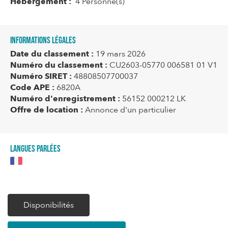
Hébergement :
4 Personne(s)
Informations légales
Date du classement :
19 mars 2026
Numéro du classement :
CU2603-05770 006581 01 V1
Numéro SIRET :
48808507700037
Code APE :
6820A
Numéro d'enregistrement :
56152 000212 LK
Offre de location :
Annonce d'un particulier
Langues parlées
Disponibilités