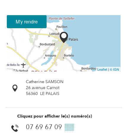
M'y rendre
Leaflet
|
© IGN
Catherine SAMSON
26 avenue Carnot
56360
LE PALAIS
Cliquez pour afficher le(s) numéro(s)
07 69 67 09
▒▒