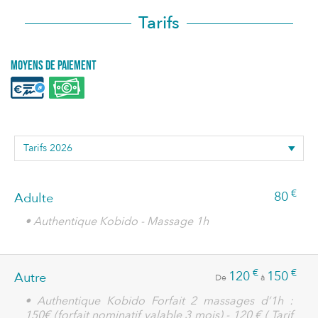
Tarifs
Moyens de paiement
€
80
Adulte
• Authentique Kobido - Massage 1h
€
€
120
150
Autre
De
à
• Authentique Kobido Forfait 2 massages d’1h :
150€ (forfait nominatif valable 3 mois) - 120 € ( Tarif