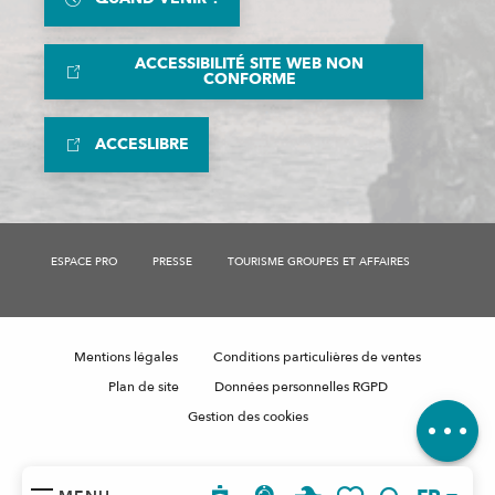
ACCESSIBILITÉ SITE WEB NON
CONFORME
ACCESLIBRE
Description
Prestations
ESPACE PRO
PRESSE
TOURISME GROUPES ET AFFAIRES
Tarifs
Ouvertures
Contacter par email
Mentions légales
Conditions particulières de ventes
Avis
Plan de site
Données personnelles RGPD
Gestion des cookies