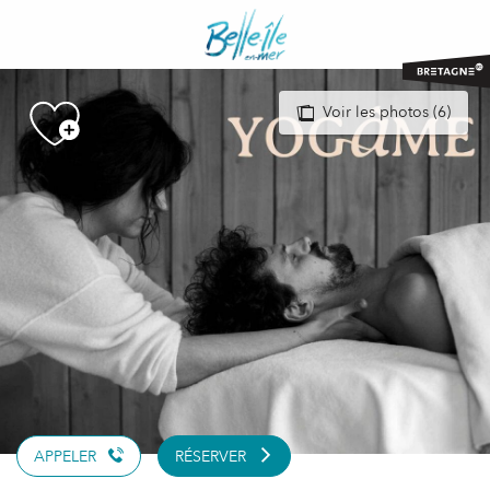
Aller
au
contenu
principal
Voir les photos (6)
APPELER
RÉSERVER