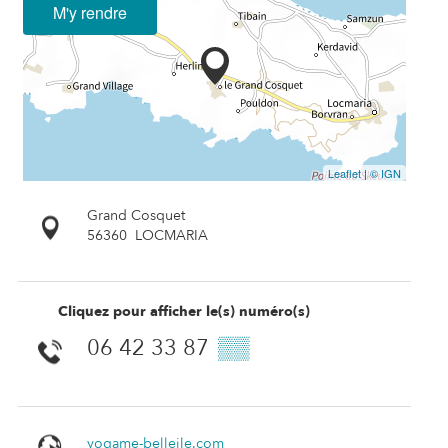
M'y rendre
Leaflet
|
© IGN
Grand Cosquet
56360
LOCMARIA
Cliquez pour afficher le(s) numéro(s)
06 42 33 87
▒▒
yogame-belleile.com