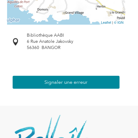
Leaflet
|
© IGN
Bibliothèque AABI
6 Rue Anatole Jakovsky
56360
BANGOR
Signaler une erreur