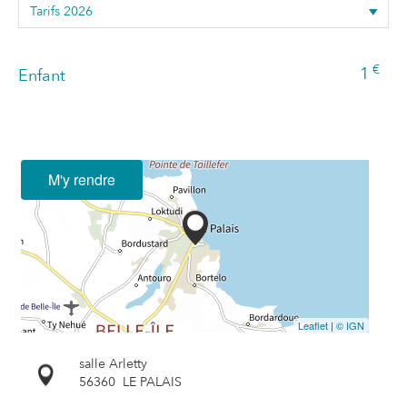
€
1
Enfant
M'y rendre
Leaflet
|
© IGN
salle Arletty
56360
LE PALAIS