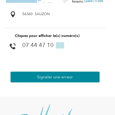
Leaflet
|
© IGN
56360
SAUZON
Cliquez pour afficher le(s) numéro(s)
07 44 47 10
▒▒
Signaler une erreur