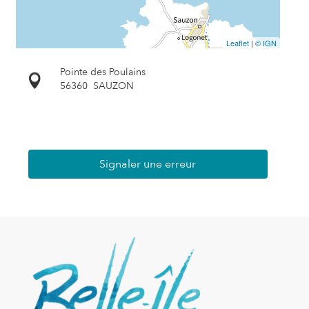
Leaflet
|
© IGN
Pointe des Poulains
56360
SAUZON
Signaler une erreur