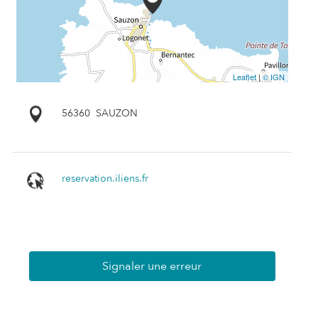
Leaflet
|
© IGN
56360
SAUZON
reservation.iliens.fr
Signaler une erreur