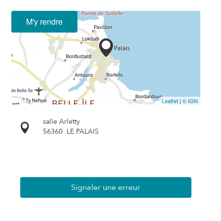
M'y rendre
Leaflet
|
© IGN
salle Arletty
56360
LE PALAIS
Signaler une erreur