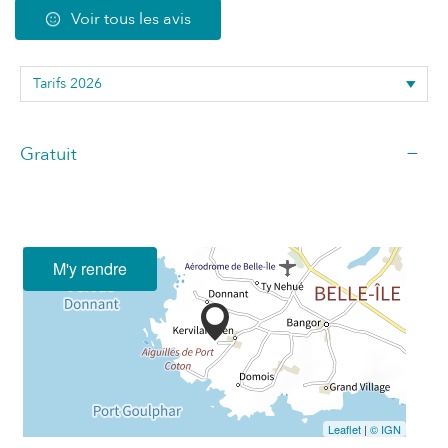
Voir tous les avis
—
Gratuit
M'y rendre
Leaflet
|
© IGN