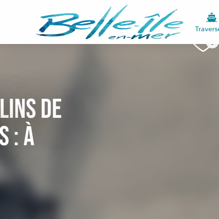
Travers
lins de
s : à