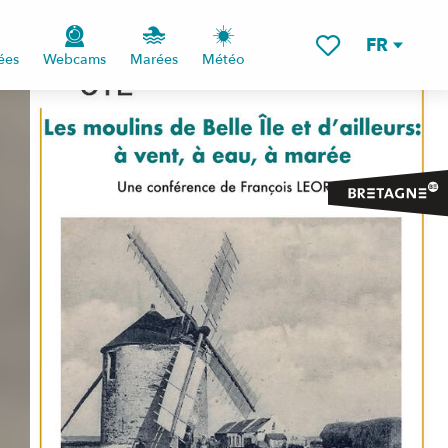
FR
ées
Webcams
Marées
Météo
Voir les favoris