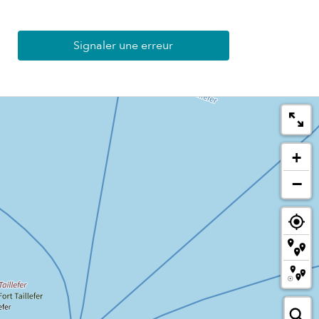
Signaler une erreur
+
−