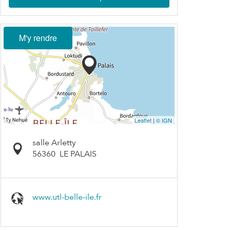
M'y rendre
Leaflet
|
© IGN
salle Arletty
56360
LE PALAIS
www.utl-belle-ile.fr