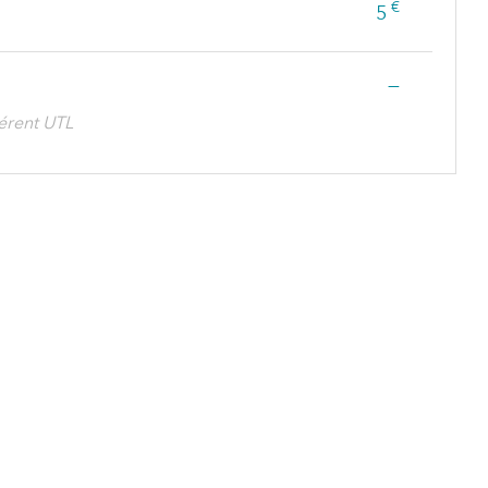
€
5
—
érent UTL