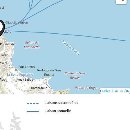
Leaflet
|
Esri
|
© IGN