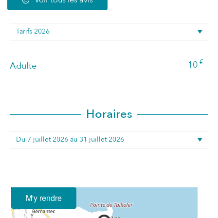
€
10
Adulte
Horaires
M'y rendre