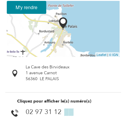
M'y rendre
Leaflet
|
© IGN
La Cave des Birvideaux
1 avenue Carnot
56360
LE PALAIS
Cliquez pour afficher le(s) numéro(s)
02 97 31 12
▒▒