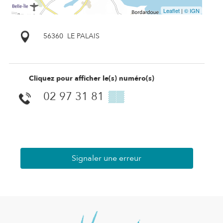
Leaflet
|
© IGN
56360
LE PALAIS
Cliquez pour afficher le(s) numéro(s)
02 97 31 81
▒▒
Signaler une erreur