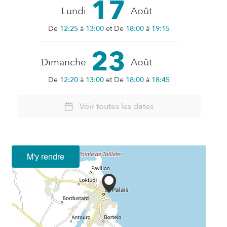
17
Lundi
Août
De
12:25
à
13:00
et De
18:00
à
19:15
23
Dimanche
Août
De
12:20
à
13:00
et De
18:00
à
18:45
Voir toutes les dates
M'y rendre